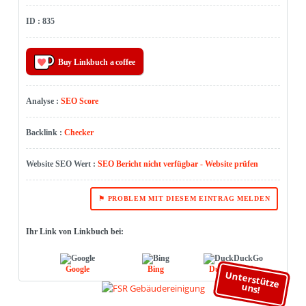
ID : 835
Buy Linkbuch a coffee
Analyse :
SEO Score
Backlink :
Checker
Website SEO Wert :
SEO Bericht nicht verfügbar - Website prüfen
⚑ PROBLEM MIT DIESEM EINTRAG MELDEN
Ihr Link von Linkbuch bei:
Google
Bing
DuckDuckGo
Unterstütze
uns!