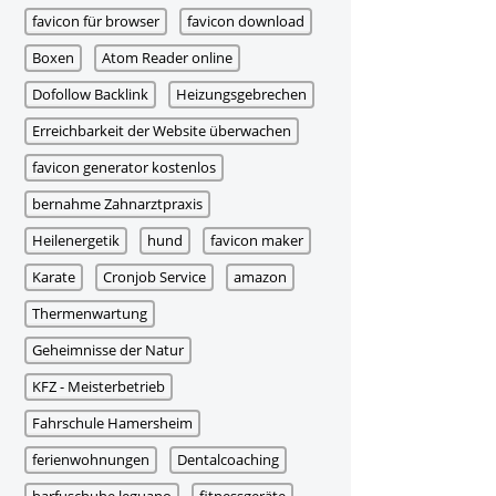
favicon für browser
favicon download
Boxen
Atom Reader online
Dofollow Backlink
Heizungsgebrechen
Erreichbarkeit der Website überwachen
favicon generator kostenlos
bernahme Zahnarztpraxis
Heilenergetik
hund
favicon maker
Karate
Cronjob Service
amazon
Thermenwartung
Geheimnisse der Natur
KFZ - Meisterbetrieb
Fahrschule Hamersheim
ferienwohnungen
Dentalcoaching
barfuschuhe leguano
fitnessgeräte