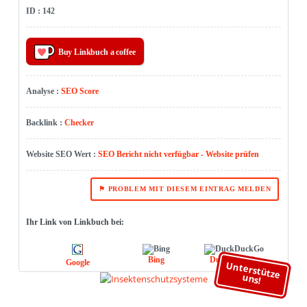
ID : 142
Buy Linkbuch a coffee
Analyse :
SEO Score
Backlink :
Checker
Website SEO Wert :
SEO Bericht nicht verfügbar - Website prüfen
⚑ PROBLEM MIT DIESEM EINTRAG MELDEN
Ihr Link von Linkbuch bei:
Bing
DuckDuckGo
Google
Unterstütze
uns!