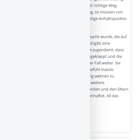
bei Verdacht auf Kindeswohlgefährdung der richtige Weg.
Machen Fachpersonen eine solche Meldung, so müssen von
mehreren Paar Augen geprüfte und gewichtige Anhaltspunkte
vorliegen.
Aber was passiert, wenn eine Meldung gemacht wurde, die auf
einer fachlichen Fehleinschätzung beruht? Ergibt eine
Überprüfung der Kinderschutzfachkräfte im Jugendamt, dass
keine Gefährdung vorliegt, wird die Akte zugeklappt und die
Eltern entlassen. Für die Eltern aber geht der Fall weiter. Sie
bleiben oft ohnmächtig zurück - mit dem Gefühl massiv
angegriffen worden zu sein, ohne sich richtig wehren zu
können. Das auch deshalb, weil manchmal weitere
Institutionen in den Fall mit einbezogen werden und den Eltern
damit das Stigma „kindeswohlgefährend“ anhaftet. All das
zeigt, wie groß der…
Mir ist…
Quelle