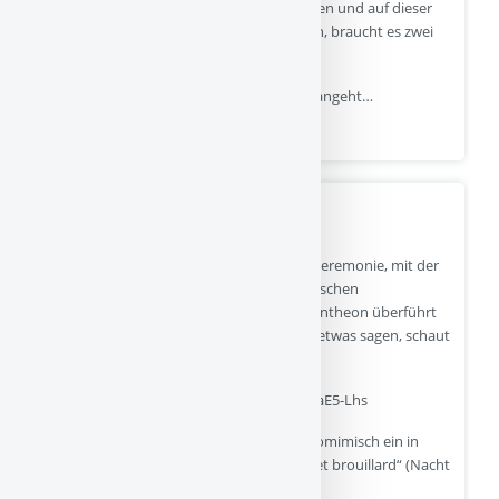
Folgen des eigenen Handelns zu überblicken und auf dieser
Basis irgendwann sogar „sozial“ zu handeln, braucht es zwei
Voraussetzungen. Nämlich…
Zuerst zum Mitfühlen. Was das Mitfühlen angeht…
Quelle
- 25-01-2026
Lieder gegen den Hass
Das folgende Video zeigt die große Trauerzeremonie, mit der
Simone Veil, die Grande Dame der französischen
Nachkriegsdemokratie, im Jahr 2018 ins Pantheon überführt
wurde. Ich werde dazu weiter unten noch etwas sagen, schaut
euch vielleicht jetzt einfach die Bilder an.
https://www.youtube.com/watch?v=daPzaE5-Lhs
Die Schülerinnen und Schüler tragen pantomimisch ein in
Frankreich sehr bekanntes Lied vor, „nuit et brouillard“ (Nacht
und Nebel).