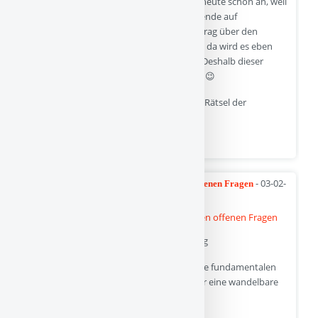
hier gehen. Mit der ersten Folge fange ich heute schon an, weil
ich im Rahmen unserer Online Themenabende auf
kinderverstehen.de demnächst einen Vortrag über den
Plötzlichen Kindstod eingeplant habe. Und da wird es eben
auch um das Rätsel der Bauchlage gehen. Deshalb dieser
Beitrag als Einladung für die Interessierten 😉
Zurück zu dieser Serien über dieses „letzte Rätsel der
Säuglingsforschung“…
Quelle
- 03-02-
Resilienz: Spannendes Konzept mit vielen offenen Fragen
2025
Das Fundament der kindlichen Entwicklung
Die Entwicklungspsychologie beschreibt die fundamentalen
Kompetenzen, die ein Kind braucht, um für eine wandelbare
Zukunft gerüstet zu sein: