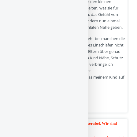
„Schlafstörungen“) dadurch, dass die Eltern den kleinen
Kindern durch Schlaftrainings das vorenthielten, was sie für
den Weg in den Schlaf unbedingt brauchen: das Gefühl von
Sicherheit. Und das entsteht bei kleinen Kindern nun einmal
dadurch, dass ihre Eltern ihnen beim Einschlafen Nähe geben.
Auch wenn Eltern dies heute beherzigen, geht bei manchen die
Gleichung: Nähe = kuscheliges, problemloses Einschlafen nicht
auf. Tatsächlich klagen überraschend viele Eltern über genau
dasselbe Problem wie du: ich gebe meinem Kind Nähe, Schutz
und Hülle, das volle Programm – und doch verbringe ich
gefühlte Ewigkeiten mit – meist vergeblicher -
Einschlafbegleitung. Irgendwie scheint all das meinem Kind auf
der letzten Strecke in den Schlaf…
I…
Quelle
Die Kinder hören nicht. Die Stimmung ist Miserabel. Wir sind
- 18-11-2025
verzweifelt.