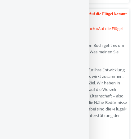
Herbert Renz-Polster über sein neues Buch »Auf die Flügel kommt
- 15-12-2025
es an«
Lieber Herbert Renz-Polster, in Ihrem neuen Buch geht es um
die »Flügel« in der Begleitung von Kindern. Was meinen Sie
damit?
Es gibt ja dieses Bild, nach dem die Kinder für ihre Entwicklung
Wurzeln, aber auch Flügel brauchen. Beides wirkt zusammen,
das eine führt ohne das andere nicht zum Ziel. Wir haben in
den letzten 20 Jahren einen starken Fokus auf die Wurzeln
gelegt, gerade in der bedürfnisorientierten Elternschaft – also
auf Bindung, achtsame Beziehungen und die Nähe-Bedürfnisse
der Kinder. Das war gut, aber ich glaube, dabei sind die »Flügel«
zu kurz gekommen. Damit meine ich die Unterstützung der
kindlichen Selbstständigkeit.
Warum sind die Flügel so wichtig?