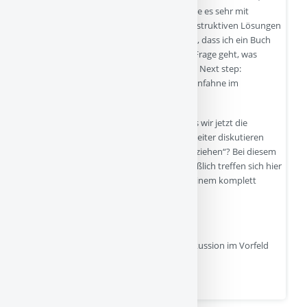
wenn ich mich jetzt in einer Community, die es sehr mit
Inklusion, Achtsamkeit, Offenheit und konstruktiven Lösungen
von Konflikten hat, dafür rechtfertigen soll, dass ich ein Buch
bespreche, in dem es ganz zentral um die Frage geht, was
Bedürfnisorientierung eigentlich bedeutet. Next step:
Bücherverbrennung? Mit einer Regenbogenfahne im
Hintergrund?
Und was ist eigentlich die Alternative? Dass wir jetzt die
Rollläden runtermachen und nicht mehr weiter diskutieren
über dieses Projekt „bedürfnisorientiert erziehen“? Bei diesem
Projekt geht es doch eh hin und her, schließlich treffen sich hier
sehr unterschiedliche Menschen. Oft mit einem komplett
unterschiedlichen Lebenshintergrund.
One size fits all wird es da nicht geben.
Heißt das deshalb, dass ich die Art der Diskussion im Vorfeld
gut fand? – im Gegenteil, ich finde…
Quelle