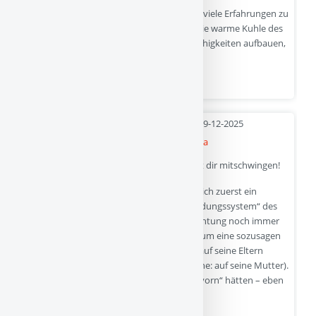
Ein Kind hat im Lauf seiner Entwicklung so viele Erfahrungen zu
sammeln und Lernschritte zu tun! Es will die warme Kuhle des
Lebens erfahren, es will aber auch seine Fähigkeiten aufbauen,
immer besser mit sich selbst klar…
Quelle
- 09-12-2025
Mein Kind will nur noch zu Oma und Opa
Ich glaube, ganz viele Eltern können da mit dir mitschwingen!
Ich will mich einer Antwort nähern, indem ich zuerst ein
bisschen aushole – und zwar hin zum „Bindungssystem“ des
Kindes. Bindung wird nach meiner Beobachtung noch immer
arg missverstanden, nämlich, dass es hier um eine sozusagen
„genetische“ Sache geht, bei der das Kind auf seine Eltern
geprägt wird (früher dachte man auch gerne: auf seine Mutter).
Oder dass die Eltern zumindest „die Nase vorn“ hätten – eben
weil sie Mama und Papa sind.