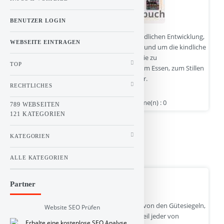
BENUTZER LOGIN
Webseite von Herbert Renz-Polster zur kindlichen Entwicklung,
WEBSEITE EINTRAGEN
Pädagogik und Erziehung. Informationen rund um die kindliche
Entwicklung, die kindliche Gesundheit sowie zu
TOP
Erziehungsfragen. Fragen zum Schlafen, zum Essen, zum Stillen
oder zur Förderung und Bildung der Kinder.
RECHTLICHES
www.kinder-verstehen.de | Hits : 1 | Stimme(n) : 0
789 WEBSEITEN
121 KATEGORIEN
Kategorie :
Linkbuch
>
Familie und Kinder
KATEGORIEN
RSS Feed:
kinder-verstehen.de Feed
ALLE KATEGORIEN
- 24-02-2026
Was ist eine „gute Mutter“?
Partner
Genau, wie gut, wenn wir da wegkommen von den Gütesiegeln,
Website SEO Prüfen
denn für jede(n) ist "gut" etwas anderes, weil jeder von