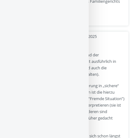
Geburt getrennt, teilen auf Anordnung des Familiengerichts
das Sorgerecht. Jetzt…
Quelle
- 03-04-2025
Bindungstheorie – gestern und heute
Hier ein paar Spotlights zum heutigen Stand der
Bindungsforschung (ich befasse mich damit ausführlich in
meinem Buch "Kinder verstehen", dort sind auch die
wissenschaftlichen Literaturhinweise enthalten).
Eins der Hauptprobleme ist die Kategorisierung in „sichere“
und „unsichere“ Bindungstypen. Zum einen ist die hierzu
verwendete Untersuchungsmethodik (die “Fremde Situation”)
aus mehreren Gründen mit Vorsicht zu interpretieren (sie ist
deshalb aber nicht gleich “falsch”). Zum anderen sind
Bindungstypen offenbar viel flexibler als früher gedacht
(„Bindungsstile“):
Auch hat die moderne Bindungsforschung sich schon längst