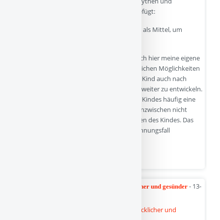
Zu den im letzten Beitrag besprochenen Mythen und
Fehlentwicklung seien heute diese hinzugefügt:
Fehlentwicklung 3: Entfremdungsvorwürfe als Mittel, um
„Väterrechte“ geltend zu machen
Um Missverständnisse zu vermeiden, will ich hier meine eigene
Position vorwegstellen. Väter sollen die gleichen Möglichkeiten
haben wie die Mütter, ihre Beziehung zum Kind auch nach
einer Trennung zu leben, zu gestalten und weiter zu entwickeln.
Väter nehmen heute im Bindungsnetz des Kindes häufig eine
unglaublich wichtige Position ein, sie sind inzwischen nicht
selten auch die primären Bindungspersonen des Kindes. Das
Anliegen und Recht der Väter, auch im Trennungsfall
entsprechend für ihr Kind sorgen zu…
Quelle
- 13-
Smartphone-Nutzung macht Kinder glücklicher und gesünder
05-2025