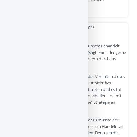
Quelle
- 27-01-2026
‚Fieses‘ Verhalten mit 18 Monaten?
Mein Rat, meine Hoffnung, mein inniger Wunsch: Behandelt
dieses Kind als das „kleine“ Kind, das es ist (sagt einer, der gerne
daran erinnert, dass wir den „größeren“ Kindern durchaus
etwas mehr zutrauen dürfen 😉).
Warum ich mir das wünsche? Natürlich ist das Verhalten dieses
Kindes in seiner Konsequenz „fies“, aber es ist nicht fies
gemeint. Klar will das kleine Kind in Kontakt treten und es tut
das ja auch durchaus effektiv. Aber eben unbeholfen und mit
den falschen Mitteln. Aber da ist keine „böse“ Strategie am
Werk.
Warum ich das mit großer Sicherheit sage: dazu müsste der
kleine Mensch wissen, welche Konsequenzen sein Handeln „in
der Tiefe“ hat, und da muss ich kurz ausholen. Denn um die