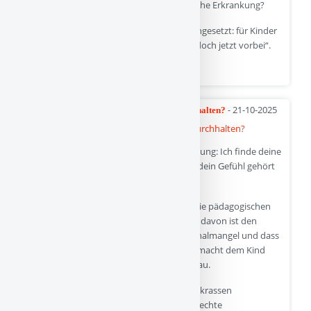
Handelt es sich bei Covid um eine gefährliche Erkrankung?
Da hat sich ein bisschen das Narrativ durchgesetzt: für Kinder
nicht so schlimm, oder: „die Pandemie ist doch jetzt vorbei“.
Quelle
- 21-10-2025
Kita-Eingewöhnung: Abbrechen oder Durchhalten?
Danke, und hier gleich eine Zusammenfassung: Ich finde deine
Entscheidung richtig. Wie gut, dass du auf dein Gefühl gehört
hast.
Ganz ehrlich: ich bin erschüttert, wie sich die pädagogischen
Fachkräfte hier verhalten haben. Manches davon ist den
Umständen geschuldet – etwa dem Personalmangel und dass
die Bezugserzieherin krank wurde. Beides macht dem Kind
Stress und erschwert den Beziehungsaufbau.
Das Hauptproblem aber sehe ich in einem krassen
Missverständnis, wie eine entwicklungsgerechte