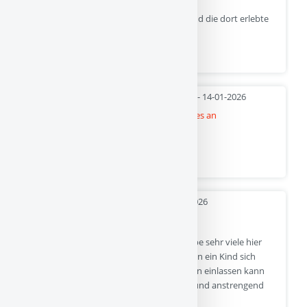
Es erinnert an die Opfer des Holocausts und die dort erlebte
Brutalität, in vielen ehrlichen Bildern.
Quelle
- 14-01-2026
Neuerscheinung: Auf die Flügel kommt es an
Weiterlesen auf kinder-verstehen.de
Quelle
- 13-01-2026
Kind (4 J) möchte alles bestimmen
Danke, dass du das mit uns teilst! Ich glaube sehr viele hier
Mitlesende kennen die Enttäuschung, wenn ein Kind sich
einfach nicht auf unsere Pläne und Ansagen einlassen kann
und das Familienleben dadurch mühsam und anstrengend
wird.