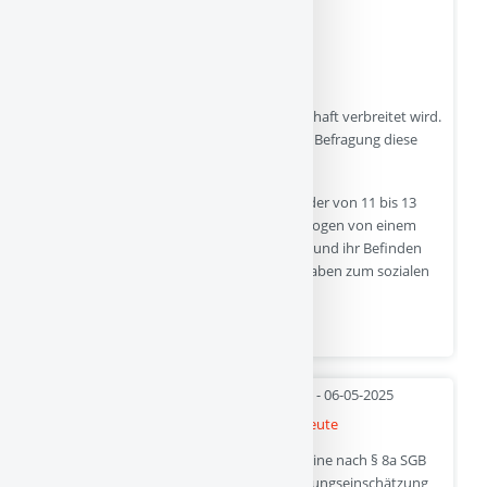
Und so sehen die Meldungen dann aus:
Screenshot von iphone-ticker.de
Ich wundere mich, wie kritiklos diese Botschaft verbreitet wird.
Ich wundere mich deshalb, weil die zitierte Befragung diese
Aussage gar nicht unterstützt.
Ein kurzer Blick auf die Studie: Ca 1500 Kinder von 11 bis 13
Jahren aus Florida/USA wurden per Fragebogen von einem
Umfrageinstitut über ihre Mediennutzung und ihr Befinden
befragt. Zudem machten deren Eltern Angaben zum sozialen
Hintergrund der Kinder.
Quelle
- 06-05-2025
“Zu enge Bindung” – das Gift wirkt bis heute
Vorweg: Gibt es alarmierende Gründe, ist eine nach § 8a SGB
VIII an das Jugendamt adressierte Gefährdungseinschätzung