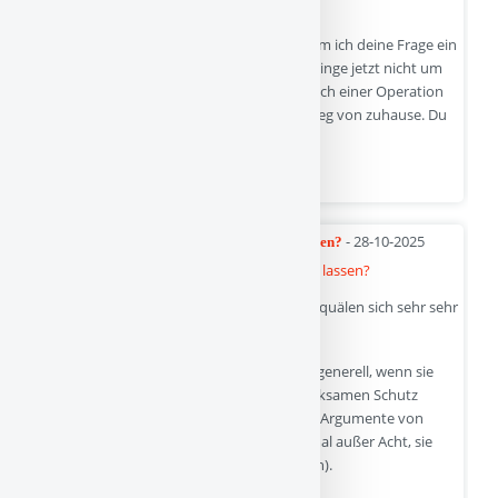
Bedenken gut.
Die zweite Perspektive will ich öffnen, indem ich deine Frage ein
kleines bisschen verändere. Sagen wir, es ginge jetzt nicht um
eine Klassenfahrt. Vielmehr müsstest du dich einer Operation
unterziehen und wärst für ein paar Tage weg von zuhause. Du
hättest keine Wahl -würde das…
Quelle
- 28-10-2025
Soll ich mein Kind gegen Corona impfen lassen?
Das ist eine richtig gute Frage, denn damit quälen sich sehr sehr
viele Eltern.
Impfungen „lohnen“ sich zur Vorbeugung generell, wenn sie
gegen eine gefährliche Krankheit einen wirksamen Schutz
bieten (die auf die Gesellschaft bezogenen Argumente von
wegen „Herdenimmunität“ lasse ich hier mal außer Acht, sie
haben sich bei Corona sowieso zerschlagen).