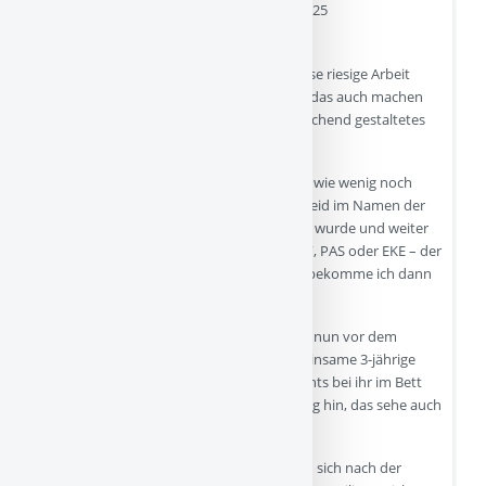
- 22-04-2025
Lasst uns zur Besinnung kommen!
Zuerst einmal Danke an diejenigen, die diese riesige Arbeit
unterstützt haben und unterstützen. Wer das auch machen
will, kann sich die gesamte Serie als ansprechend gestaltetes
eBook herunterladen:
Manchmal verzweifle ich regelrecht daran, wie wenig noch
immer bekannt ist, welches Unrecht und Leid im Namen der
hier aufzuarbeitenden Theorie angerichtet wurde und weiter
wird. „Entfremdung“, „Bindungsintoleranz“, PAS oder EKE – der
Vorwurf ist schnell gemacht. In der Praxis bekomme ich dann
das mit:
Eltern haben sich getrennt, der Vater klagt nun vor dem
Familiengericht, dass die Mutter das gemeinsame 3-jährige
Kind von ihm „entfremde“, weil dieses nachts bei ihr im Bett
schlafe. Das deute auf eine zu enge Bindung hin, das sehe auch
der Kinderarzt so.
Ein 18 Monate altes Baby. Die Eltern haben sich nach der