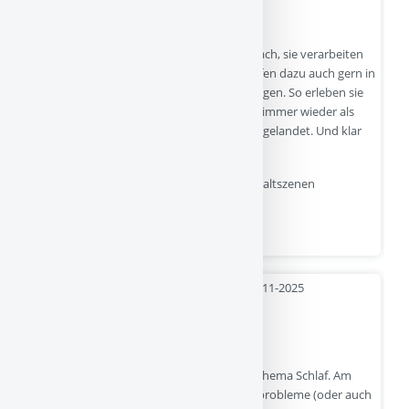
Aber zu deiner Frage.
Kinder spielen im Spiel nicht einfach nur nach, sie verarbeiten
dabei auch, was sie beängstigt und schlüpfen dazu auch gern in
die Rollen derer rein, die „für Ordnung“ sorgen. So erleben sie
sich als stark und können ihre innere Welt immer wieder als
stimmig erleben: der Dieb ist im Gefängnis gelandet. Und klar
braucht man dazu auch Spielzeug-Waffen.
Werden Kinder durch das Spielen von Gewaltszenen
abgestumpft oder…
Quelle
- 25-11-2025
Mein Kleinkind schläft einfach nicht ein
Das ist so eine spannende Frage, Danke!
Seit etwa 20 Jahren berate ich Eltern zum Thema Schlaf. Am
Anfang dieser Zeit entstanden viele Schlafprobleme (oder auch