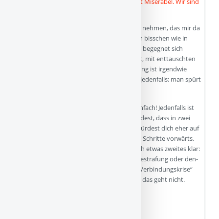
Danke für die Offenheit! Lass mich das Bild nehmen, das mir da
als Erstes in den Sinn kommt: Das klingt ein bisschen wie in
einer Ehekrise. Auch da ist es doch so: Man begegnet sich
ständig „auf dem falschen Fuß“, im Konflikt, mit enttäuschten
Erwartungen und Vorwürfen. Die Verbindung ist irgendwie
„weg“ oder sie ist zumindest angeknackst, jedenfalls: man spürt
sie nimmer.
Und die Antwort darauf? Ist gar nicht so einfach! Jedenfalls ist
da nichts dabei, von dem du erwarten würdest, dass in zwei
Wochen alles wieder im Lot ist, oder? Du würdest dich eher auf
einen Langstreckenlauf einstellen. Auf zwei Schritte vorwärts,
einen zurück. Bestenfalls. Und dir wäre auch etwas zweites klar:
Diesen Weg schaffen wir nicht mit Härte, Bestrafung oder den-
anderen-Fortschicken. Man kann so eine „Verbindungskrise“
nicht einfach wieder „in Ordnung streiten“, das geht nicht.
Und das ist mit Kindern…
Weite…