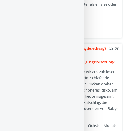
vom „Muttermythos“ (die biologische Mutter als einzige oder
bedeutsamste
Weiterlesen auf kinder-verstehen.de
Quelle
- 23-03-
Die Bauchlage – das letzte Rätsel der Säuglingsforschung?
2025
Gleichzeitig kann die Bauchlage, das wissen wir aus zahllosen
wissenschaftlichen Studien, auch riskant sein: Schlafende
Säuglinge, die sich noch nicht selber auf den Rücken drehen
können, haben in Bauchlage ein insgesamt höheres Risko, am
Plötzlichen Kindstod zu versterben. Der ist heute insgesamt
zwar selten, dennoch dürfte der generelle Ratschlag, die
Bauchlage beim Schlafen zu vermeiden, Tausenden von Babys
das Leben gerettet haben.
Um diese Frage wird es in loser Folge in den nächsten Monaten