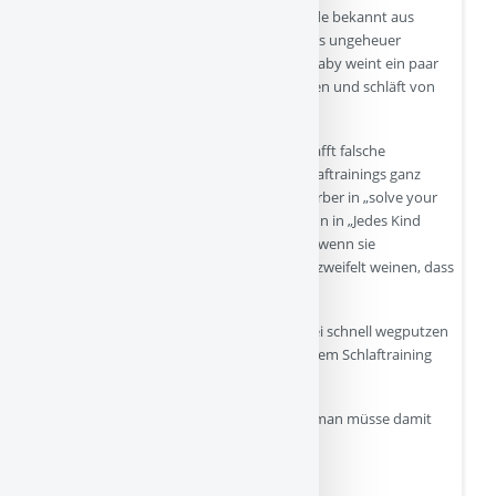
(„kontrolliertes Schreienlassen“, hierzulande bekannt aus
„Jedes Kind kann schlafen lernen“) als etwas ungeheuer
Effektives, ja, eine Art Wundermittel. Das Baby weint ein paar
Minuten – dann hat es den Trick verstanden und schläft von
nun an problemlos ein.
Nur: Das ist eine Art Greenwashing, es schafft falsche
Erwartungen, denn sehr häufig sehen Schlaftrainings ganz
anders aus, und davon ist auch Richard Ferber in „solve your
child´s sleep problems“ und Frau Kast-Zahn in „Jedes Kind
kann schlafen lernen“ ausgegangen. Etwa, wenn sie
beschreiben, dass Babys dann auch so verzweifelt weinen, dass
sie sich erbrechen. Die Antwort Ferbers:
„In diesem Fall sollten die Eltern die Sauerei schnell wegputzen
und dann das Zimmer verlassen und mit dem Schlaftraining
fortfahren.“
Die Antwort von Frau Kast-Zahn: ebenso (man müsse damit
„sachlich…
Quelle