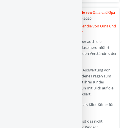
Die Wissenschaft hat festgestellt… “Kinder die von Oma und Opa
- 30-01-2026
betreut werden, sind weniger gesund”
Die Studie zeigt, wie leicht Wissenschaft, aber auch die
Berichterstattung darüber , Eltern an der Nase herumführt
(meist ungewollt, einfach aus einem fehlenden Verständnis der
Methoden heraus).
Kurz: Bei der Studie handelt es sich um die Auswertung von
Befragungsdaten, in denen Eltern verschiedene Fragen zum
eigenen Wohlbefinden und zur Gesundheit ihrer Kinder
beantworten. Dieser Datenbestand wird nun mit Blick auf die
räumliche Entfernung der Großeltern analysiert.
Und genau daraus wird nun der Aufhänger als Klick-Köder für
die Presse:
"Wenn Enkel oft bei ihren Großeltern sind, ist das nicht
unbedingt förderlich für die Gesundheit der Kinder."