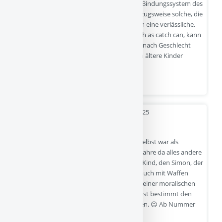
Das hat mit der Realität nichts zu tun. Das Bindungssystem des
Kindes ist offen für alle Versorgenden, vorzugsweise solche, die
dem Kind das bieten, was es sucht, nämlich eine verlässliche,
förderliche, wohlwollende Begleitung. Catch as catch can, kann
man sagen. Das Kind richtet sich da weder nach Geschlecht
noch nach Verwandtschaftsgrad, und auch ältere Kinder
werden akzeptiert, solange sie…
Quelle
- 02-12-2025
Mein Kind will mit Waffen spielen
Eine spannende Frage, auch für mich. Ich selbst war als
friedensbewegter junger Vater der 1980er Jahre da alles andere
als locker, das traf besonders unser erstes Kind, den Simon, der
wie die meisten anderen Kinder natürlich auch mit Waffen
„stark“ sein wollte. Sorry Simon, Eltern mit einer moralischen
Mission sind sehr anstrengend. Aber du hast bestimmt den
einen oder anderen Schlupfwinkel gefunden. 😉 Ab Nummer
zwei (Jo) waren wir dann lockerer: