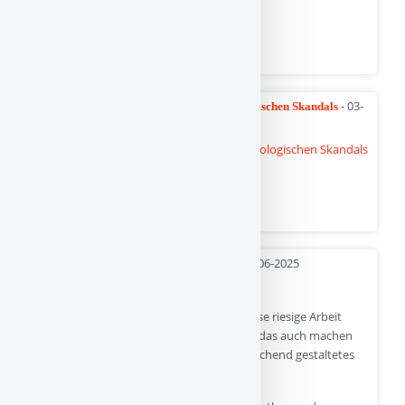
We…
Quelle
- 03-
Die unheimliche Geschichte Eines psychologischen Skandals
06-2025
Weiterlesen auf kinder-verstehen.de
Quelle
- 02-06-2025
PAS V: Zusammenfassung und Ausblick
Zuerst einmal Danke an diejenigen, die diese riesige Arbeit
unterstützt haben und unterstützen. Wer das auch machen
will, kann sich die gesamte Serie als ansprechend gestaltetes
eBook herunterladen: