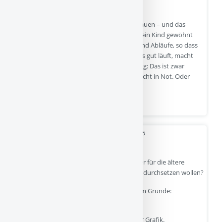
„Eingewöhnung“ aussieht.
Erstens. Es geht um den Aufbau von Vertrauen – und das
wurde enttäuscht. Eingewöhnung heißt: dein Kind gewöhnt
sich an die zunächst fremden Menschen und Abläufe, so dass
sie ihm keine Angst mehr machen. Wenn es gut läuft, macht
dein Kind dabei immer wieder die Erfahrung: Das ist zwar
anders als zu Hause, aber es bringt mich nicht in Not. Oder
wenn ich mal Stress empfinde…
Quelle
- 04-10-2025
Demokratie am Limit – warum?
Wer, der bei Sinnen ist, würde da mal locker für die ältere
Generation schmerzhafte Entscheidungen durchsetzen wollen?
Die Stimmen der jungen Generation sind im Grunde:
bedeutungslos.
Leider leben die Familien am linken Teil der Grafik.