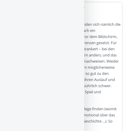
- 06-08-2025
ADHS – eine Störung oder was?
Moment einmal: Krankheit? Schon da scheiden sich nämlich die
Geister. Für die einen ist ADHS ja ganz einfach ein
Erziehungsfehler: Die Kinder sitzen zu viel vor dem Bildschirm,
schlafen zu wenig und bekommen keine Grenzen gesetzt. Für
die anderen liegt das Problem im Gehirn verankert – bei den
betroffenen Kindern funktioniere das Gehirn anders, und das
lasse sich mit medizinischen Geräten auch nachweisen. Wieder
andere weisen darauf hin, dass das Problem möglicherweise
daran liegt, dass die Welt heute nicht mehr so gut zu den
Kindern passt – manche brauchen einfach ihren Auslauf und
haben es mit dem neuen Programm ungebührlich schwer.
Statt langen Stillsitzens bräuchten sie eher Spiel und
Bewegung.
Für alle drei Annahmen lassen sich gute Belege finden (womit
es eigentlich möglich sein sollte, weniger emotional über das
Thema zu reden, aber das ist eine andere Geschichte …). So
lassen…