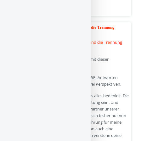
Quelle
Mama Verreist: Kann ich meinem Kleinkind die Trennung
- 11-11-2025
zumuten?
Danke, und wie verständlich, dass du dich mit dieser
Entscheidung quälst!
Ich will versuchen, deinem Zwiespalt mit ZWEI Antworten
gerecht zu werden. Oder, besser gesagt: zwei Perspektiven.
Die erste Perspektive: Es ist gut, dass du das alles bedenkst. Die
Trennung wird für deine Tochter eine Belastung sein. Und
natürlich fragst du dich da: Wie wird mein Partner unserer
Tochter gerecht werden können, wenn sie sich bisher nur von
mir nachts beruhigen lässt? Wird diese Erfahrung für meine
Tochter vielleicht traumatisch sein und dann auch eine
bleibende Verunsicherung hinterlassen? Ich verstehe deine