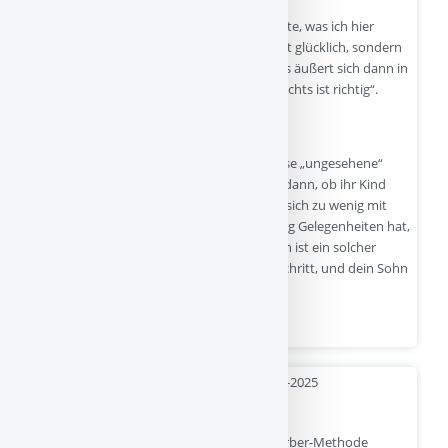
Und zwar auf beiden Seiten, das ist das erste, was ich hier
kommentieren will. Auch dein Kind ist nicht glücklich, sondern
innerlich angespannt und unzufrieden. Das äußert sich dann in
einem fordernden, gereizten Verhalten, „nichts ist richtig“.
Was könnte dahinter stehen?
Häufig fällt hier der Blick auf möglicherweise „ungesehene“
Bedürfnisse des Kindes. Eltern fragen sich dann, ob ihr Kind
vielleicht zu wenig Wertschätzung erfährt, sich zu wenig mit
Mama/Papa verbunden fühlt oder zu wenig Gelegenheiten hat,
um seine Autonomie auszuleben. Natürlich ist ein solcher
„Bedürfnischeck“ immer ein guter erster Schritt, und dein Sohn
ist ja tatsächlich in einer…
Quelle
- 16-12-2025
Sind Schlaftrainings also doch okay?
Liest man den Beitrag , so erscheint die Ferber-Methode