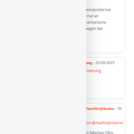
Was lernen wir daraus? Die präsidentiale Demokratie hat
Schwächen (siehe USA, z.B. dass man auch mal an
menschlichen Abschaum gerät). Die parlamentarische
Demokratie ist aber auch nicht ohne (z.B. wegen der
„eingebauten“ Zukunftsblindheit).
Quelle
- 23-09-2025
Neuerscheinung: Demokratie braucht Erziehung
Weiterlesen auf kinder-verstehen.de
Quelle
- 18-
Buchrezension – Vorbildlich unperfekt von @marliesjohanna
09-2025
Ehrlich gesagt fühle ich mich ein bisschen im falschen Film,