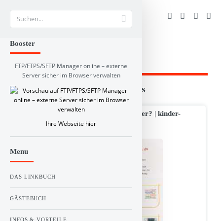
Suche
Booster
FTP/FTPS/SFTP Manager online – externe
Server sicher im Browser verwalten
Branchen und RSS-Verzeichnis
Wo geht es hier eigentlich um die Kinder? | kinder-
Ihre Webseite hier
verstehen.de
Menu
DAS LINKBUCH
GÄSTEBUCH
INFOS & VORTEILE