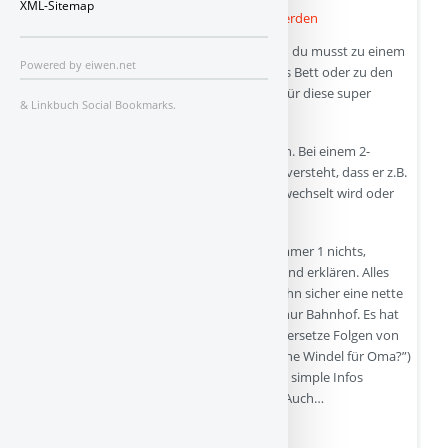
XML-Sitemap
Ja genau, manchmal muss es einfach sein – du musst zu einem
Powered by
eiwen.net
Termin oder das Kind in die Krippe oder ins Bett oder zu den
Großeltern, ihr kennt die Arie. Also Danke für diese super
&
Linkbuch Social Bookmarks
.
praktische, spannende Frage!
Und wie immer: Auf das „Wie“ kommt es an. Bei einem 2-
Jährigen sowieso, der eben noch nicht gut versteht, dass er z.B.
wund wird, wenn die Windel nicht bald gewechselt wird oder
dass das Sofa jetzt nass oder braun wird.
Deshalb bringt die populäre Strategie Nummer 1 nichts,
nämlich: dem Kind erklären und erklären und erklären. Alles
was du deinem Kind dann erzählst, ist für ihn sicher eine nette
Unterhaltung, aber dein Kind versteht da nur Bahnhof. Es hat
jetzt noch keinen Blick auf Logik oder zeitversetze Folgen von
Handlungen (“warum braucht es eine frische Windel für Oma?”)
Jetzt versteht dein Kind allenfalls konkrete, simple Infos
wie:“Danach kannst du weiterspielen, ja?” Auch…
Quelle