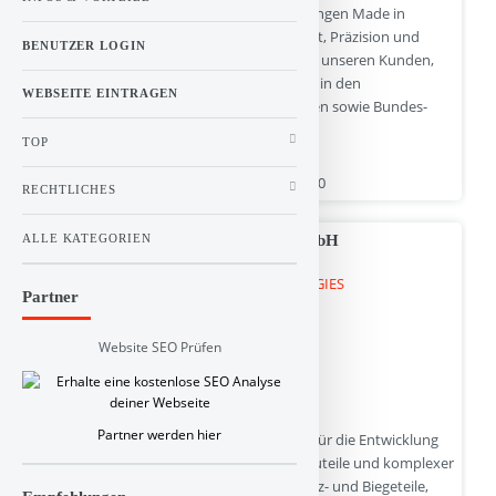
Unsere innovativen technologischen Lösungen Made in
Germany sind bekannt für ihre Genauigkeit, Präzision und
BENUTZER LOGIN
unübertroffene Zuverlässigkeit und helfen unseren Kunden,
komplexe analytische Herausforderungen in den
WEBSEITE EINTRAGEN
unterschiedlichsten Branchen, Hochschulen sowie Bundes-
und Landesbehörden zu lösen.
TOP
www.berthold.com | Hits : 0 | Stimme(n) : 0
RECHTLICHES
SCHWEIZER TECHNOLOGIES GmbH
ALLE KATEGORIEN
Partner
Website SEO Prüfen
Partner werden hier
SCHWEIZER TECHNOLOGIES ist Spezialist für die Entwicklung
und Produktion hochpräziser Industriebauteile und komplexer
Systemkomponenten darunter Zieh-, Stanz- und Biegeteile,