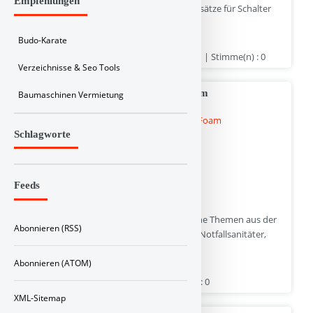
Empfehlungen
Kunststoff-Metallverbunde sowie Kontaktsätze für Schalter
und Relais.
Budo-Karate
www.schweizer-technologies.com | Hits : 1 | Stimme(n) : 0
Verzeichnisse & Seo Tools
Rescuelearn - Deutsche Foam Plattform
Baumaschinen Vermietung
Schlagworte
Feeds
Kostenloses Wissensportal für verschiedene Themen aus der
Abonnieren (RSS)
Notfallmedizin. Die Inhalte richten sich an Notfallsanitäter,
Rettungssanitäter und Notärzte.
Abonnieren (ATOM)
www.rescuelearn.de | Hits : 0 | Stimme(n) : 0
XML-Sitemap