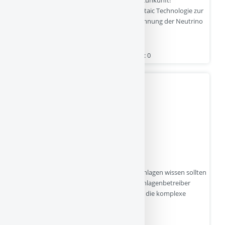
Informationen über die neue Neutrino Voltaic Technologie zur
sauberen und CO2-Neutralen Energiegewinnung der Neutrino
Deutschland GmbH.
neutrinovoltaic.com | Hits : 4 | Stimme(n) : 0
Buch Photovoltaik
Das Fachbuch Was Sie über Photovoltaik­anlagen wissen sollten
soll dem Neueinsteiger und zukünftigen Anlagenbetreiber
einen Einstieg und berblick vermitteln und die komplexe
Thematik verständlich machen.