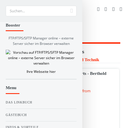
Suche
Booster
FTP/FTPS/SFTP Manager online – externe
Server sicher im Browser verwalten
Branchen und RSS-Verzeichnis
Linkbuch
>
Wissenschaft und Technik
Ihre Webseite hier
Measurement Solutions from the experts - Berthold
Technologies
Menu
DAS LINKBUCH
GÄSTEBUCH
INFOS & VORTEILE