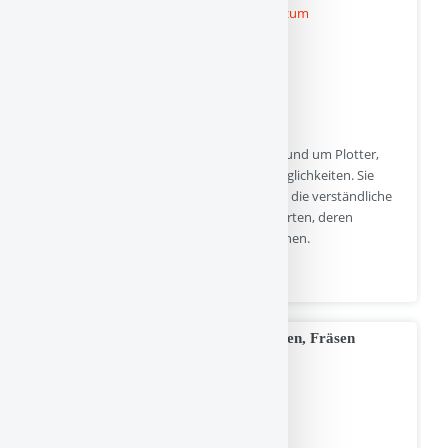
Plotterking ist eine informative Webseite rund um Plotter,
Drucktechnik und kreative Gestaltungsmöglichkeiten. Sie
richtet sich an Einsteiger und Interessierte, die verständliche
Informationen über verschiedene Plotterarten, deren
Funktionen und Einsatzmöglichkeiten suchen.
plotterking.de | Hits : 0 | Stimme(n) : 0
Zerspanungswerkzeuge, Drehen, Bohren, Fräsen