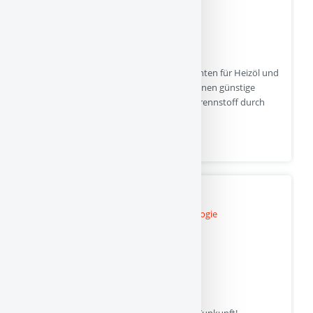
Bestellen Sie Ihr Heizöl direkt beim Lieferanten für Heizöl und
Festbrennstoffe in Hamburg. Wir bieten Ihnen günstige
Heizölpreise und günstige Preise für Festbrennstoff durch
unsere groen Abnahmemengen.
iden-heizoel.de | Hits : 0 | Stimme(n) : 0
NeutrinoVoltaic Technologie
NeutrinoVoltaic - die saubere Energie der Zunkunft!