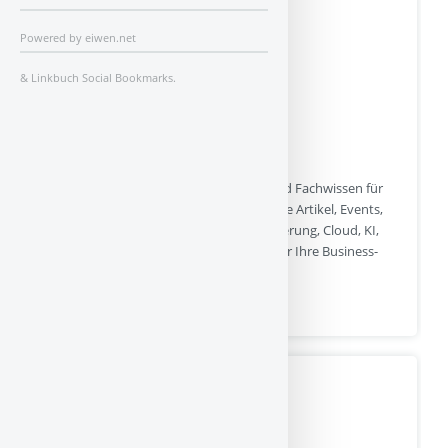
ITW Verlag GmbH
Powered by
eiwen.net
&
Linkbuch Social Bookmarks
.
ITWELT liefert aktuelle IT-News, Trends und Fachwissen für
Unternehmen und Experten. Entdecken Sie Artikel, Events,
Studien und Premium-Inhalte zu Digitalisierung, Cloud, KI,
Security und mehr kompakt aufbereitet für Ihre Business-
Entscheidungen.
itwelt.at | Hits : 1 | Stimme(n) : 0
Bernd Iden GmbH