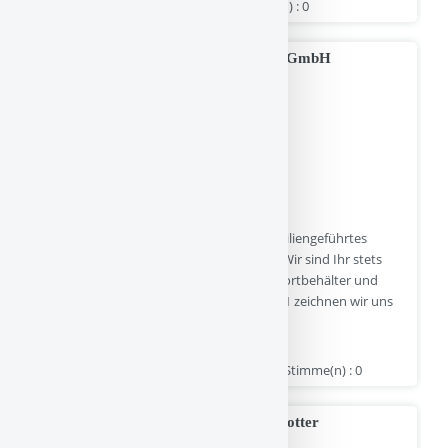
buch-photovoltaik.de | Hits : 0 | Stimme(n) : 0
Styrporboxen - OHLRO Hartschaum GmbH
Die OHLRO Hartschaum GmbH ist ein familiengeführtes
Unternehmen in der zweiten Generation. Wir sind Ihr stets
zuverlässiger Partner, wenn es um Transportbehälter und
Verpackungen aus Styropor geht. Seit 1991 zeichnen wir uns
für unsere gute Qualität aus.
www.styroporboxen-online.de | Hits : 0 | Stimme(n) : 0
Umfassender Leitfaden zum Thema Plotter