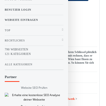
BENUTZER LOGIN
0
Stimme(n)
WEBSEITE EINTRAGEN
Vote!
TOP
RECHTLICHES
Titel :
Schlüsselnotdienst Wien
790 WEBSEITEN
Beschreibung : Ihr Schlüssel ist weg? Wenn Sie Ihren Schlüssel plötzlich
121 KATEGORIEN
nicht mehr finden können, müssen Sie immer damit rechnen, dass er
Ihnen entwendet wurde. Der Schlüsselnotdienst Wien baut Ihnen zu
jeder Tageszeit einen neuen Sicherheitszylinder ein. So können Sie sich
ALLE KATEGORIEN
wieder sicher fühlen.
Partner
URL : www.schluesselnotdienst-wien.at
Website SEO Prüfen
Hits : 0
Kategorie :
Linkbuch
>
Dienstleistung und Handwerk
>
Schlüsseldienste