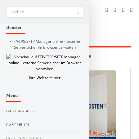
Suche
Booster
FTP/FTPS/SFTP Manager online – externe
Server sicher im Browser verwalten
Branchen und RSS-Verzeichnis
Web Info
Schlagworte
Kommentare
Ihre Webseite hier
Menu
DAS LINKBUCH
GÄSTEBUCH
INFOS & VORTEILE