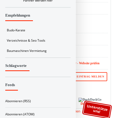
Partner werden hier
ID : 391
Empfehlungen
Buy Linkbuch a coffee
Budo-Karate
Analyse :
SEO Score
Verzeichnisse & Seo Tools
Baumaschinen Vermietung
Backlink :
Checker
Website SEO Wert :
SEO Bericht nicht verfügbar - Website prüfen
Schlagworte
⚑ PROBLEM MIT DIESEM EINTRAG MELDEN
Feeds
Ihr Link von Linkbuch bei:
Abonnieren (RSS)
Google
Bing
DuckDuckGo
Unterstütze
uns!
Abonnieren (ATOM)