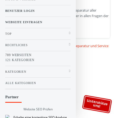
Johannes Chrestels KFZ - Meisterbetrieb. Reparatur aller
BENUTZER LOGIN
Kraftfahrzeuge und ihr kompetenter Partner in allen Fragen der
Karosserie und Unfallinstandsetzung.
WEBSEITE EINTRAGEN
chrestels.de | Hits : 8 | Stimme(n) : 2
TOP
Kategorie :
Linkbuch
>
Auto und Verkehr
>
Reparatur und Service
RECHTLICHES
789 WEBSEITEN
121 KATEGORIEN
KATEGORIEN
ALLE KATEGORIEN
Partner
Unterstütze
uns!
Website SEO Prüfen