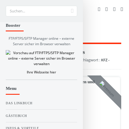
Suche
Booster
FTP/FTPS/SFTP Manager online – externe
Server sicher im Browser verwalten
Branchen und RSS-Verzeichnis
1 Webseite(n) gefunden zu diesem Schlagwort :
KFZ -
Meisterbetrieb
Ihre Webseite hier
KFZ - Meisterbetrieb Unfallreparaturen und
Lackierarbeiten
Menu
DAS LINKBUCH
GÄSTEBUCH
INFOS & VORTEILE