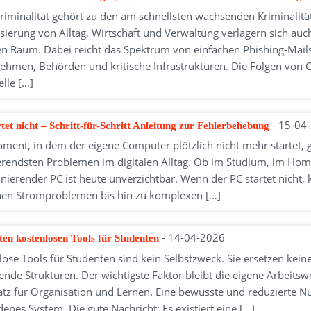
riminalität gehört zu den am schnellsten wachsenden Kriminalit
isierung von Alltag, Wirtschaft und Verwaltung verlagern sich auc
len Raum. Dabei reicht das Spektrum von einfachen Phishing-Mail
ehmen, Behörden und kritische Infrastrukturen. Die Folgen von Cy
elle […]
- 15-04
tet nicht – Schritt-für-Schritt Anleitung zur Fehlerbehebung
ment, in dem der eigene Computer plötzlich nicht mehr startet, g
ierendsten Problemen im digitalen Alltag. Ob im Studium, im Hom
onierender PC ist heute unverzichtbar. Wenn der PC startet nicht
hen Stromproblemen bis hin zu komplexen […]
- 14-04-2026
ten kostenlosen Tools für Studenten
lose Tools für Studenten sind kein Selbstzweck. Sie ersetzen kein
nde Strukturen. Der wichtigste Faktor bleibt die eigene Arbeitswe
satz für Organisation und Lernen. Eine bewusste und reduzierte Nu
enes System. Die gute Nachricht: Es existiert eine […]