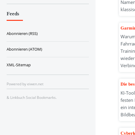
Namen 
klassi
Feeds
Garmin
Abonnieren (RSS)
Warum 
Fahrra
Abonnieren (ATOM)
Traini
wieder
XML-Sitemap
Verbin
Powered by
eiwen.net
Die be
KI-Too
&
Linkbuch Social Bookmarks
.
festen 
ein in
Bildbe
Cyberk