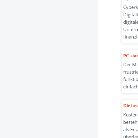
Cyberk
Digital
digita
Untern
finanzi
PC star
Der Mo
frustr
funkti
einfac
Die bes
Kosten
bestehe
als Er
überlad