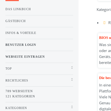
Kategori
DAS LINKBUCH
GÄSTEBUCH
R
INFOS & VORTEILE
BIOS u
Was si
BENUTZER LOGIN
oder a
Geräts
WEBSEITE EINTRAGEN
bereite
TOP
Die be
RECHTLICHES
In ein
Plattf
789 WEBSEITEN
121 KATEGORIEN
Viele 
Genau 
KATEGORIEN
digital