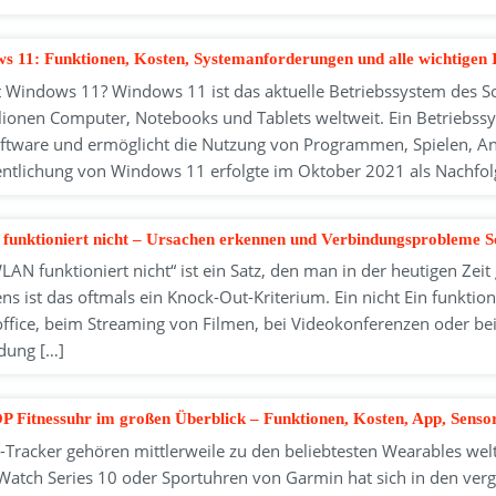
s 11: Funktionen, Kosten, Systemanforderungen und alle wichtigen
t Windows 11? Windows 11 ist das aktuelle Betriebssystem des So
llionen Computer, Notebooks und Tablets weltweit. Ein Betriebs
ftware und ermöglicht die Nutzung von Programmen, Spielen, A
entlichung von Windows 11 erfolgte im Oktober 2021 als Nachfol
unktioniert nicht – Ursachen erkennen und Verbindungsprobleme Sch
AN funktioniert nicht“ ist ein Satz, den man in der heutigen Zeit
ens ist das oftmals ein Knock-Out-Kriterium. Ein nicht Ein funkti
fice, beim Streaming von Filmen, bei Videokonferenzen oder beim
dung […]
Fitnessuhr im großen Überblick – Funktionen, Kosten, App, Sensor
s-Tracker gehören mittlerweile zu den beliebtesten Wearables we
Watch Series 10 oder Sportuhren von Garmin hat sich in den verg