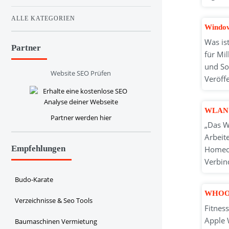
ALLE KATEGORIEN
Window
Was is
Partner
für Mi
und So
Website SEO Prüfen
Veröff
WLAN f
Partner werden hier
„Das WL
Arbeit
Empfehlungen
Homeof
Verbin
Budo-Karate
WHOOP 
Verzeichnisse & Seo Tools
Fitnes
Apple 
Baumaschinen Vermietung