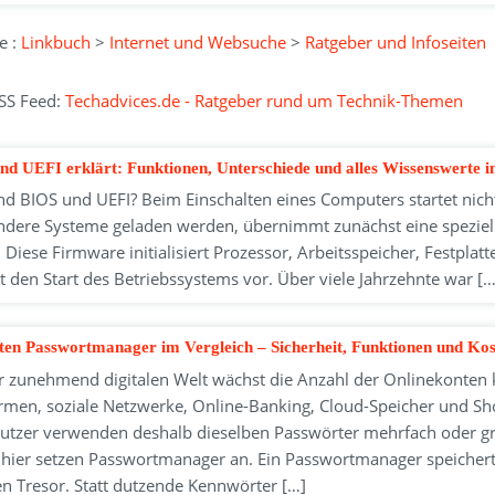
e :
Linkbuch
>
Internet und Websuche
>
Ratgeber und Infoseiten
SS Feed:
Techadvices.de - Ratgeber rund um Technik-Themen
nd UEFI erklärt: Funktionen, Unterschiede und alles Wissenswerte 
nd BIOS und UEFI? Beim Einschalten eines Computers startet nich
ndere Systeme geladen werden, übernimmt zunächst eine speziell
. Diese Firmware initialisiert Prozessor, Arbeitsspeicher, Festpl
t den Start des Betriebssystems vor. Über viele Jahrzehnte war […
sten Passwortmanager im Vergleich – Sicherheit, Funktionen und Ko
er zunehmend digitalen Welt wächst die Anzahl der Onlinekonten k
ormen, soziale Netzwerke, Online-Banking, Cloud-Speicher und Sh
Nutzer verwenden deshalb dieselben Passwörter mehrfach oder gr
hier setzen Passwortmanager an. Ein Passwortmanager speichert 
en Tresor. Statt dutzende Kennwörter […]