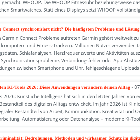
gemacht: WHOOP. Die WHOOP Fitnessuhr beziehungsweise das 
schen Smartwatches. Statt eines Displays setzt WHOOP vollständig
 Connect synchronisiert nicht? Die häufigsten Probleme und Lösun
Garmin Connect Probleme auftreten Garmin gehört weltweit zu d
dcomputern und Fitness-Trackern. Millionen Nutzer verwenden tä
ngsdaten, Schlafanalysen, Herzfrequenzwerte und Aktivitäten ausz
 Synchronisationsprobleme, Verbindungsfehler oder App-Abstürze
dungen zwischen Smartphone und Uhr, fehlgeschlagene Uploads 
- 0
sten KI-Tools 2026: Diese Anwendungen verändern deinen Alltag
ls 2026: Künstliche Intelligenz hat sich in den letzten Jahren v
Bestandteil des digitalen Alltags entwickelt. Im Jahr 2026 ist KI 
tegraler Bestandteil von Arbeit, Kommunikation, Kreativität und 
arbeitung, Automatisierung oder Datenanalyse – moderne KI-To
riminalität: Bedrohungen, Methoden und wirksamer Schutz im digita