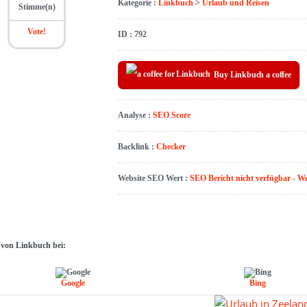
Kategorie :
Linkbuch
>
Urlaub und Reisen
Stimme(n)
Vote!
ID : 792
Buy Linkbuch a coffee
Analyse :
SEO Score
Backlink :
Checker
Website SEO Wert :
SEO Bericht nicht verfügbar - W
 von Linkbuch bei:
Google
Bing