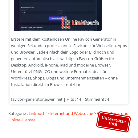
Erstelle mit dem kostenlosen Online Favicon Generator in
wenigen Sekunden professionelle Favicons für Webseiten, Apps
und Browser. Lade einfach dein Logo oder Bild hoch und
generiere automatisch alle wichtigen Favicon-Größen für
Desktop, Android, iPhone, iPad und moderne Browser.
Unterstützt PNG, ICO und weitere Formate. Ideal für
WordPress, Shops, Blogs und Unternehmensseiten – ohne
Installation direkt im Browser nutzbar.
favicon-generator.eiwen.net | Hits : 14 | Stimme(n) : 4
Kategorie :
Linkbuch
>
Internet und Websuche
>
Online-Tools und
Unterstütze
Online-Dienste
uns!