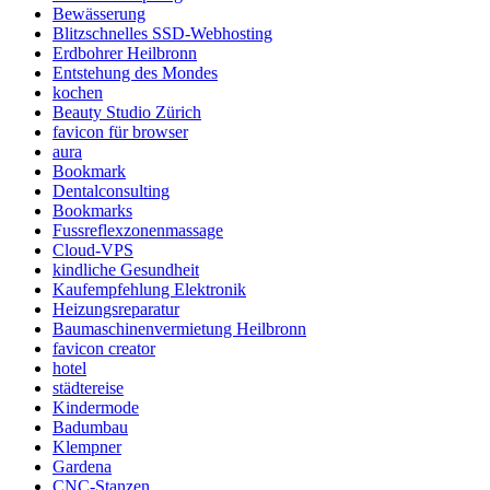
Bewässerung
Blitzschnelles SSD-Webhosting
Erdbohrer Heilbronn
Entstehung des Mondes
kochen
Beauty Studio Zürich
favicon für browser
aura
Bookmark
Dentalconsulting
Bookmarks
Fussreflexzonenmassage
Cloud-VPS
kindliche Gesundheit
Kaufempfehlung Elektronik
Heizungsreparatur
Baumaschinenvermietung Heilbronn
favicon creator
hotel
städtereise
Kindermode
Badumbau
Klempner
Gardena
CNC-Stanzen