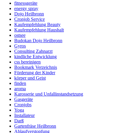
fitnessgeräte
energy spray
Dojo Heilbronn
Cronjob Service
Kaufempfehlung Beauty
Kaufempfehlung Haushalt
ostsee
Budokan Dojo Heilbronn
Gyros
Consulting Zahnarzt
kindliche Entwicklung
css bereinigen
Bookmark Verzeichnis
Förderung der Kinder
körper und Geist
finden
aroma
Karosserie und Unfallinstandsetzung
Gasgeräte
Cronjobs
Yoga
Installateur
Darß
Gartenfräse Heilbronn
Ablaufverstopfung