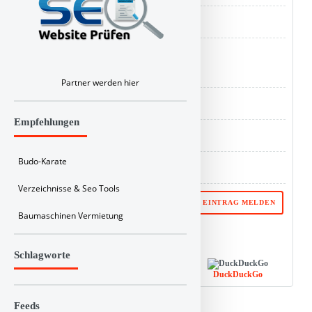
ID : 552
Buy Linkbuch a coffee
Partner werden hier
Analyse :
SEO Score
Empfehlungen
Backlink :
Checker
Budo-Karate
Website SEO Wert :
Aktueller SEO Wert: 53/100
Verzeichnisse & Seo Tools
⚑ PROBLEM MIT DIESEM EINTRAG MELDEN
Baumaschinen Vermietung
Ihr Link von Linkbuch bei:
Schlagworte
DuckDuckGo
Google
Bing
Feeds