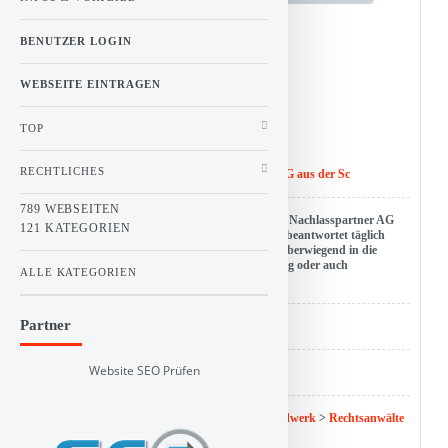
BENUTZER LOGIN
0
Stimme(n)
WEBSEITE EINTRAGEN
Vote!
TOP
RECHTLICHES
Titel :
Nachlassberatung von Nachlasspartner AG aus der Sc
789 WEBSEITEN
Beschreibung : Pascal Wirth ist mit seiner Firma Nachlasspartner AG
121 KATEGORIEN
seit über 2 Jahren in Sankt Gallen ansässig und beantwortet täglich
Fragen rund um die Nachlassplanung, die sich überwiegend in die
Sparten Erbrecht, Testament, Patientenverfügung oder auch
ALLE KATEGORIEN
Willensvollstreckung clustern lassen.
Partner
URL : www.nachlasspartner.ch
Website SEO Prüfen
Hits : 0
Kategorie :
Linkbuch
>
Dienstleistung und Handwerk
>
Rechtsanwälte
und Rechtsberatung