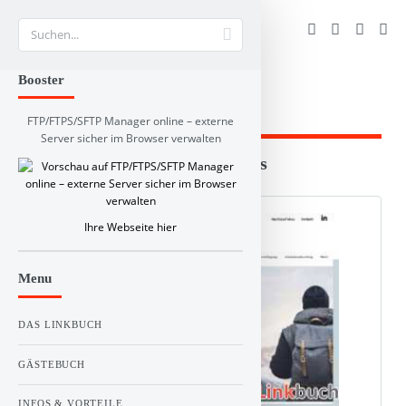
Suche
Booster
FTP/FTPS/SFTP Manager online – externe
Server sicher im Browser verwalten
Branchen und RSS-Verzeichnis
Web Info
Schlagworte
Kommentare
Ihre Webseite hier
Menu
DAS LINKBUCH
GÄSTEBUCH
INFOS & VORTEILE