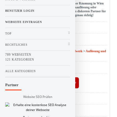
Beschreibung : Sie planen eine Entrümpelung oder Räumung in Wien
oder Niederösterreich? Sie müssen eine Haushaltsauflösung oder
BENUTZER LOGIN
Betriebsauflösung durchführen? Sie suchen einen diskreten Partner für
eine Verlassenschaftsräumung? Bei uns sind Sie genau richtig!
WEBSEITE EINTRAGEN
URL : www.ruempeltrupp.at
TOP
Hits : 0
RECHTLICHES
Kategorie :
Linkbuch
>
Dienstleistung und Handwerk
>
Auflösung und
789 WEBSEITEN
Räumung
121 KATEGORIEN
ID : 380
ALLE KATEGORIEN
Buy Linkbuch a coffee
Partner
Website SEO Prüfen
Analyse :
SEO Score
Backlink :
Checker