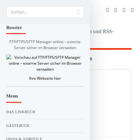
Suche
Booster
FTP/FTPS/SFTP Manager online – externe
Server sicher im Browser verwalten
Branchen und RSS-Verzeichnis
Web Info
Schlagworte
Kommentare
Ihre Webseite hier
Menu
0
Stimme(n)
Vote!
DAS LINKBUCH
GÄSTEBUCH
Titel :
Rümpeltrupp
INFOS & VORTEILE