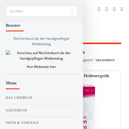
Suche
Booster
Reichenbuch.de der handgepflegte
Webkatalog
Branchen und RSS-Verzeichnis
1 Webseite(n) gefunden zu diesem Schlagwort :
Verändern
Ihre Webseite hier
Sinnanalytische Aufstellung, Beratung, Heilenergetik
Menu
DAS LINKBUCH
GÄSTEBUCH
INFOS & VORTEILE