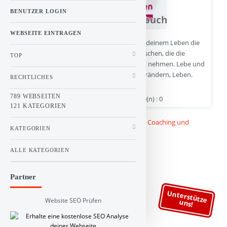
BENUTZER LOGIN
WEBSEITE EINTRAGEN
Wie du wirst, wer du sein willst! Erkenne in deinem Leben die
Zusammenhänge und gehöre zu den Menschen, die die
TOP
Gestaltung ihrer Realität selbst in die Hand nehmen. Lebe und
arbeite nach dem Grundsatz Erkennen, Verändern, Leben.
RECHTLICHES
789 WEBSEITEN
www.stefaniemenzel.de | Hits : 0 | Stimme(n) : 0
121 KATEGORIEN
Kategorie :
Linkbuch
>
Bildung und Wissen
>
Coaching und
KATEGORIEN
Seminare
ALLE KATEGORIEN
Partner
Unterstütze
Website SEO Prüfen
uns!