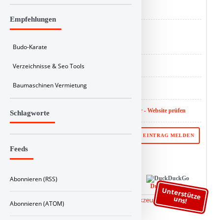
ID : 205
Empfehlungen
Buy Linkbuch a coffee
Budo-Karate
Verzeichnisse & Seo Tools
Analyse :
SEO Score
Baumaschinen Vermietung
Backlink :
Checker
Website SEO Wert :
SEO Bericht nicht verfügbar - Website prüfen
Schlagworte
⚑ PROBLEM MIT DIESEM EINTRAG MELDEN
Feeds
Ihr Link von Linkbuch bei:
Abonnieren (RSS)
Google
Bing
DuckDuckGo
Unterstütze
uns!
Abonnieren (ATOM)