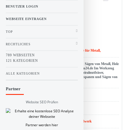
BENUTZER LOGIN
0
WEBSEITE EINTRAGEN
Stimme(n)
TOP
Vote!
RECHTLICHES
Titel :
Werkzeug Online-Shop Zerspanwerkzeuge für Metall,
789 WEBSEITEN
121 KATEGORIEN
Beschreibung : Werkzeug zum Bohren, Fräsen & Sägen von Metall, Holz
& Kunststoff bestellen im Online-Shop von pwwu24.de Im Werkzeug
Online - Shop pwwu24.de bestellen Sie Fräser, Spiralnutfräser,
ALLE KATEGORIEN
Kreissägen und Bohrer zum Fräsen, Bohren, Zerspanen und Sägen von
Metall, Holz und Kunststoff einfach und sicher.
Partner
URL : www.pwwu24.de
Website SEO Prüfen
Hits : 0
Kategorie :
Linkbuch
>
Dienstleistung und Handwerk
Partner werden hier