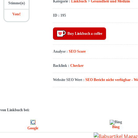
Kategorie :
Linkbuch
>
Gesundheit und Medizin
Stimme(n)
Vote!
ID : 195
Buy Linkbuch a coffee
Analyse :
SEO Score
Backlink :
Checker
Website SEO Wert :
SEO Bericht nicht verfügbar - W
 von Linkbuch bei:
Bing
Google