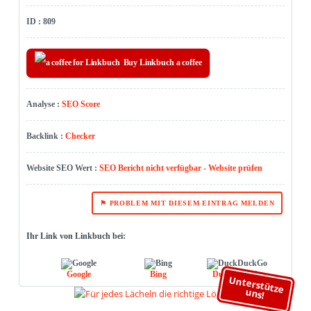
ID : 809
Buy Linkbuch a coffee
Analyse :
SEO Score
Backlink :
Checker
Website SEO Wert :
SEO Bericht nicht verfügbar - Website prüfen
⚑ PROBLEM MIT DIESEM EINTRAG MELDEN
Ihr Link von Linkbuch bei:
Google
Bing
DuckDuckGo
Unterstütze
uns!