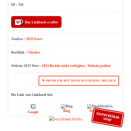
ID : 356
Buy Linkbuch a coffee
Analyse :
SEO Score
Backlink :
Checker
Website SEO Wert :
SEO Bericht nicht verfügbar - Website prüfen
⚑ PROBLEM MIT DIESEM EINTRAG MELDEN
Ihr Link von Linkbuch bei:
Bing
DuckDuckGo
Google
Unterstütze
uns!