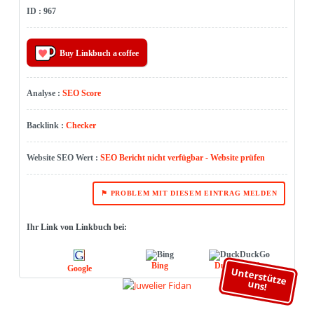
ID : 967
Buy Linkbuch a coffee
Analyse :
SEO Score
Backlink :
Checker
Website SEO Wert :
SEO Bericht nicht verfügbar - Website prüfen
⚑ PROBLEM MIT DIESEM EINTRAG MELDEN
Ihr Link von Linkbuch bei:
Bing
DuckDuckGo
Google
Unterstütze
uns!