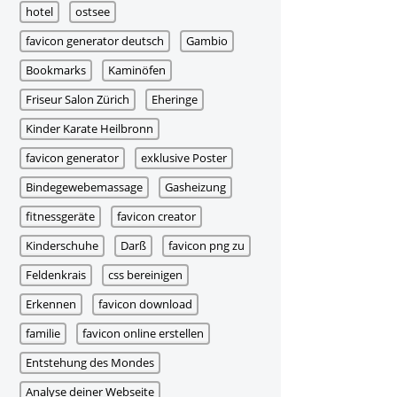
hotel
ostsee
favicon generator deutsch
Gambio
Bookmarks
Kaminöfen
Friseur Salon Zürich
Eheringe
Kinder Karate Heilbronn
favicon generator
exklusive Poster
Bindegewebemassage
Gasheizung
fitnessgeräte
favicon creator
Kinderschuhe
Darß
favicon png zu
Feldenkrais
css bereinigen
Erkennen
favicon download
familie
favicon online erstellen
Entstehung des Mondes
Analyse deiner Webseite