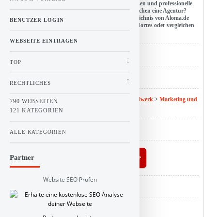
Beschreibung : Aloma präsentiert Marketingwissen und professionelle
Anbieter von Marketing-Dienstleistungen. Sie suchen eine Agentur?
Dann werfen Sie einen Blick in das Agenturverzeichnis von Aloma.de
BENUTZER LOGIN
und finden eine Agentur in der Nähe Ihres Standortes oder vergleichen
Experten verschiedenster Fachgebiete.
WEBSEITE EINTRAGEN
URL : www.aloma.de
TOP
Hits : 1
RECHTLICHES
Kategorie :
Linkbuch
>
Dienstleistung und Handwerk
>
Marketing und
790 WEBSEITEN
Werbeagenturen
121 KATEGORIEN
ID : 101
ALLE KATEGORIEN
Partner
Buy Linkbuch a coffee
Website SEO Prüfen
Analyse :
SEO Score
Backlink :
Checker