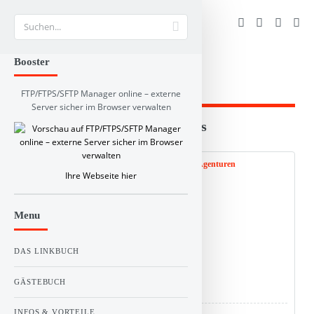
Suche
Booster
FTP/FTPS/SFTP Manager online – externe
Server sicher im Browser verwalten
Branchen und RSS-Verzeichnis
Web Info
Schlagworte
Kommentare
RSS Feed:
Ihre Webseite hier
0
Menu
Stimme(n)
Vote!
DAS LINKBUCH
GÄSTEBUCH
Titel :
Marketing-Wissen, Trends & Agenturen
INFOS & VORTEILE