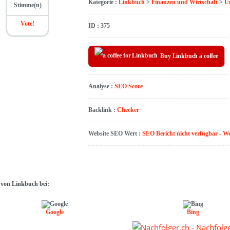
Kategorie :
Linkbuch
>
Finanzen und Wirtschaft
>
U
Stimme(n)
Vote!
ID : 375
Buy Linkbuch a coffee
Analyse :
SEO Score
Backlink :
Checker
Website SEO Wert :
SEO Bericht nicht verfügbar - W
 von Linkbuch bei:
Google
Bing