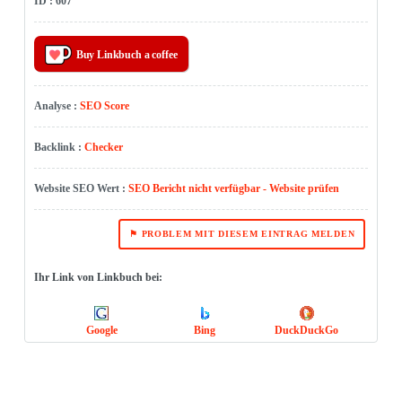
ID : 607
Buy Linkbuch a coffee
Analyse :
SEO Score
Backlink :
Checker
Website SEO Wert :
SEO Bericht nicht verfügbar - Website prüfen
⚑ PROBLEM MIT DIESEM EINTRAG MELDEN
Ihr Link von Linkbuch bei:
Google
Bing
DuckDuckGo