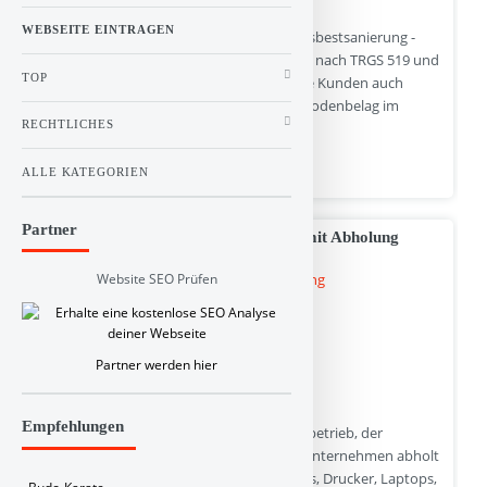
WEBSEITE EINTRAGEN
NRW Asbest ihre Spezialisten im Bereich Asbestsanierung -
Asbestentsorgung in Nordrhein-Westfalen nach TRGS 519 und
TOP
den Umgang mit Asbest. Wir bieten unsere Kunden auch
Sanierung im Bereich Fassade, Dach und Bodenbelag im
RECHTLICHES
gesamten Nordrhein-Westfalen.
ALLE KATEGORIEN
nrw-asbest.de | Hits : 0 | Stimme(n) : 0
Partner
Elektroschrott Entsorgung kostenlos mit Abholung
Website SEO Prüfen
Partner werden hier
Empfehlungen
Wir sind ein zertifizierter Entsorgungsfachbetrieb, der
deutschlandweit den Elektroschrott von Unternehmen abholt
und kostenlos entsorgt. Haben Sie alte PCs, Drucker, Laptops,