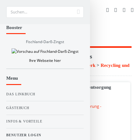
Suche
Booster
Fischland-Darß-Zingst
Branchen und RSS-Verzeichnis
Ihre Webseite hier
Linkbuch
>
Dienstleistung und Handwerk
>
Recycling und
Entsorgung
Menu
NRW Asbest Asbestsanierung - Asbestentsorgung
SPEZIALISTEN
DAS LINKBUCH
GÄSTEBUCH
INFOS & VORTEILE
BENUTZER LOGIN