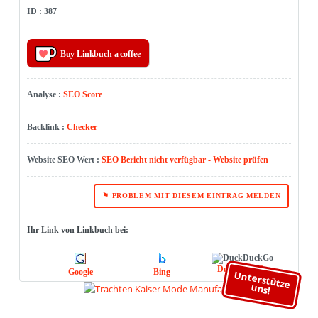
ID : 387
Buy Linkbuch a coffee
Analyse :
SEO Score
Backlink :
Checker
Website SEO Wert :
SEO Bericht nicht verfügbar - Website prüfen
⚑ PROBLEM MIT DIESEM EINTRAG MELDEN
Ihr Link von Linkbuch bei:
DuckDuckGo
Google
Bing
Unterstütze
uns!