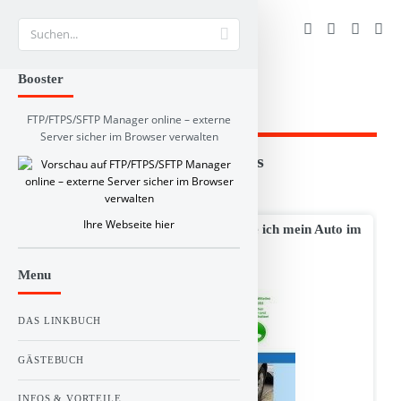
Suche
Booster
FTP/FTPS/SFTP Manager online – externe
Server sicher im Browser verwalten
Branchen und RSS-Verzeichnis
2 Resultat(e) für
autoankauf
Ihre Webseite hier
Autoankauf Bundesweit I Wo verkaufe ich mein Auto im
Bundesgebiet
Menu
DAS LINKBUCH
GÄSTEBUCH
INFOS & VORTEILE