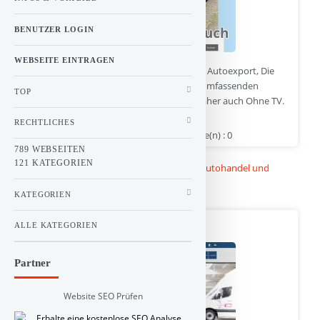
BENUTZER LOGIN
WEBSEITE EINTRAGEN
Gebrauchtwagen und Unfallwagen für den Autoexport, Die
Firma Autoankauf Stress frei bietet einen umfassenden
TOP
Autohandel Speziell für den Autoexport daher auch Ohne TV.
RECHTLICHES
autoankauf-stressfrei.de | Hits : 1 | Stimme(n) : 0
789 WEBSEITEN
121 KATEGORIEN
Kategorie :
Linkbuch
>
Auto und Verkehr
>
Autohandel und
Autoankauf
KATEGORIEN
BLYSS Automotive
ALLE KATEGORIEN
Partner
Website SEO Prüfen