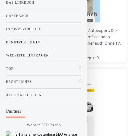
DAS LINKBUCH
GÄSTEBUCH
INFOS & VORTEILE
Gebrauchtwagen und Unfallwagen für den Autoexport, Die
Firma Autoankauf Stress frei bietet einen umfassenden
BENUTZER LOGIN
Autohandel Speziell für den Autoexport daher auch Ohne TV.
WEBSEITE EINTRAGEN
autoankauf-stressfrei.de | Hits : 1 | Stimme(n) : 0
TOP
Auto Leasing Angebote
RECHTLICHES
ALLE KATEGORIEN
Partner
Website SEO Prüfen