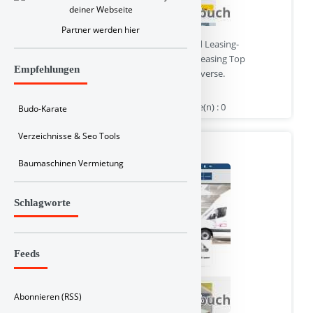
Partner werden hier
lll Täglich neue Auto Leasing Angebote und Leasing-
Schnäppchen für Privatleasing & Gewerbeleasing Top
Empfehlungen
Konditionen mit 0% Anzahlung Leasinguniverse.
www.leasinguniverse.de | Hits : 0 | Stimme(n) : 0
Budo-Karate
Verzeichnisse & Seo Tools
BLYSS Automotive
Baumaschinen Vermietung
Schlagworte
Feeds
Abonnieren (RSS)