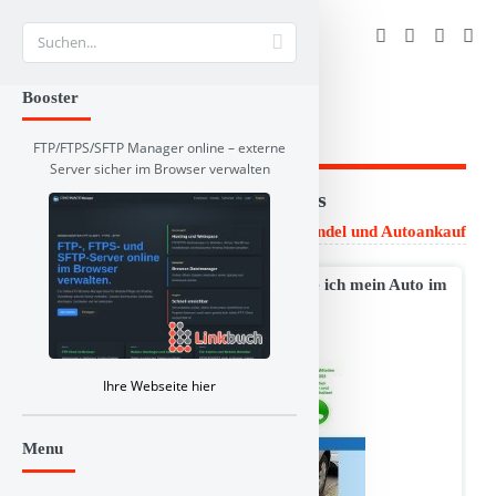
Suche
Booster
FTP/FTPS/SFTP Manager online – externe
Server sicher im Browser verwalten
Branchen und RSS-Verzeichnis
Linkbuch
>
Auto und Verkehr
>
Autohandel und Autoankauf
Autoankauf Bundesweit I Wo verkaufe ich mein Auto im
Bundesgebiet
Ihre Webseite hier
Menu