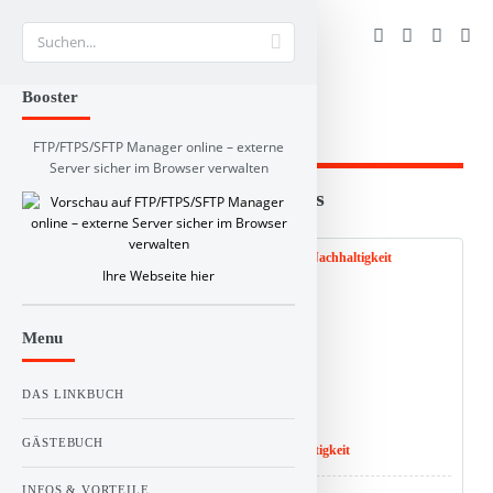
Suche
Booster
FTP/FTPS/SFTP Manager online – externe
Server sicher im Browser verwalten
Branchen und RSS-Verzeichnis
Web Info
Schlagworte
Kommentare
RSS Feed:
Ihre Webseite hier
0
Menu
Stimme(n)
Vote!
DAS LINKBUCH
GÄSTEBUCH
Titel :
Besser nachhaltig leben! Blog für Nachhaltigkeit
INFOS & VORTEILE