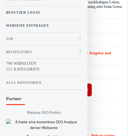
Beschreibung : Nachhaltigkeit ist angesagt: beim nachhaltigen Leben,
Einkaufen, beim Essen und Trinken mit Clean Eating oder beim Green
Lifestyle. Besser nachhaltig!
BENUTZER LOGIN
URL : besser-nachhaltig.com
WEBSEITE EINTRAGEN
TOP
Hits : 0
RECHTLICHES
Kategorie :
Linkbuch
>
Internet und Websuche
>
Ratgeber und
Infoseiten
790 WEBSEITEN
121 KATEGORIEN
ID : 168
ALLE KATEGORIEN
Buy Linkbuch a coffee
Partner
Analyse :
SEO Score
Website SEO Prüfen
Backlink :
Checker
Website SEO Wert :
SEO Bericht nicht verfügbar - Website prüfen