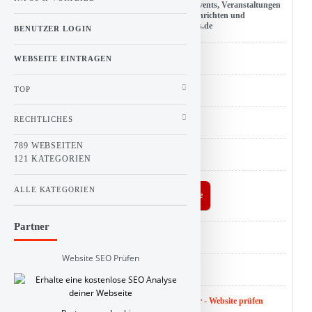
Beschreibung : Flensburg-News. Nachrichten, Events, Veranstaltungen
rund um Flensburg. Kostenlos Neuigkeiten, Nachrichten und
Schlagzeilen aus Flensburg. www.flensburg-news.de
BENUTZER LOGIN
URL : flensburg-news.de
WEBSEITE EINTRAGEN
TOP
Hits : 3
RECHTLICHES
Kategorie :
Linkbuch
>
Bildung und Wissen
789 WEBSEITEN
ID : 398
121 KATEGORIEN
ALLE KATEGORIEN
Buy Linkbuch a coffee
Partner
Analyse :
SEO Score
Website SEO Prüfen
Backlink :
Checker
Website SEO Wert :
SEO Bericht nicht verfügbar - Website prüfen