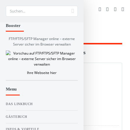
Suche
Booster
FTP/FTPS/SFTP Manager online – externe
Server sicher im Browser verwalten
Branchen und RSS-Verzeichnis
Web Info
Schlagworte
Kommentare
RSS Feed:
Ihre Webseite hier
0
Menu
Stimme(n)
Vote!
DAS LINKBUCH
GÄSTEBUCH
Titel :
Flensburg News
INFOS & VORTEILE