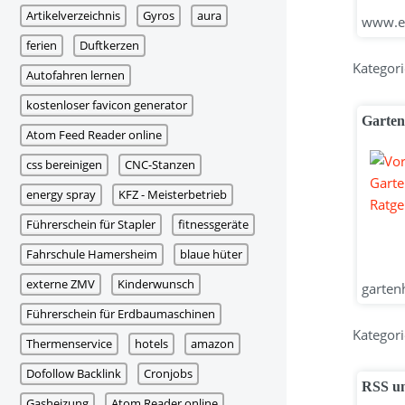
Artikelverzeichnis
Gyros
aura
www.ei
ferien
Duftkerzen
Kategori
Autofahren lernen
kostenloser favicon generator
Garten
Atom Feed Reader online
css bereinigen
CNC-Stanzen
energy spray
KFZ - Meisterbetrieb
Führerschein für Stapler
fitnessgeräte
Fahrschule Hamersheim
blaue hüter
externe ZMV
Kinderwunsch
gartenh
Führerschein für Erdbaumaschinen
Kategori
Thermenservice
hotels
amazon
Dofollow Backlink
Cronjobs
RSS un
Gasheizung
Atom Reader online