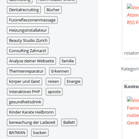
Dentalrecruiting
Bücher
Fussreflexzonenmassage
Heizungsinstallateur
Beauty Studio Zürich
Consulting Zahnarzt
rssatom
Analyse deiner Webseite
familie
Kategori
Thermenreparatur
Erkennen
körper und Geist
reisen
Energie
Kostenl
Interaktives PHP
aposte
gesundheitsdrink
Kinder Karate Heilbronn
berwachung der Ladezeit
Ballett
BATMAN
backen