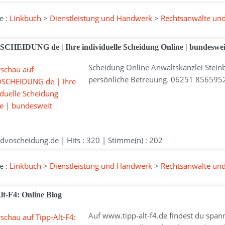
e :
Linkbuch
>
Dienstleistung und Handwerk
>
Rechtsanwälte un
HEIDUNG de | Ihre individuelle Scheidung Online | bundeswei
Scheidung Online Anwaltskanzlei Stein
persönliche Betreuung. 06251 8565952 R
voscheidung.de | Hits : 320 | Stimme(n) : 202
e :
Linkbuch
>
Dienstleistung und Handwerk
>
Rechtsanwälte un
lt-F4: Online Blog
Auf www.tipp-alt-f4.de findest du spa