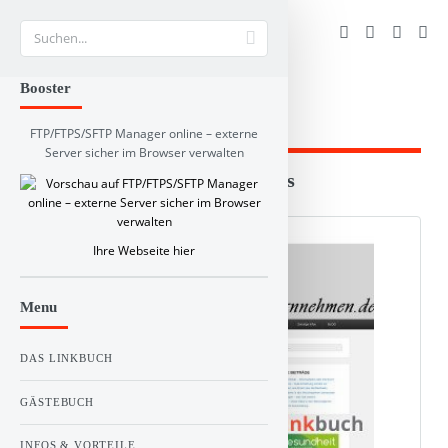
Suche
Booster
FTP/FTPS/SFTP Manager online – externe
Server sicher im Browser verwalten
Branchen und RSS-Verzeichnis
Web Info
Schlagworte
Kommentare
RSS Feed:
Ihre Webseite hier
Menu
DAS LINKBUCH
GÄSTEBUCH
INFOS & VORTEILE