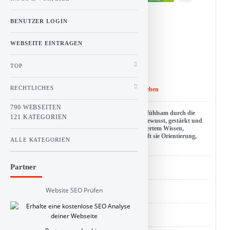
BENUTZER LOGIN
0
Stimme(n)
WEBSEITE EINTRAGEN
Vote!
TOP
RECHTLICHES
Titel :
Wechseljahre annehmen und glücklicher leben
790 WEBSEITEN
Beschreibung : Die Webseite begleitet Frauen einfühlsam durch die
121 KATEGORIEN
Wechseljahre und zeigt, wie diese Lebensphase bewusst, gestärkt und
selbstbestimmt gestaltet werden kann. Mit fundiertem Wissen,
praktischen Impulsen und Kursangeboten schafft sie Orientierung,
ALLE KATEGORIEN
Vertrauen und neue Perspektiven.
Partner
URL : wechseljahre-annehmen.de
Website SEO Prüfen
Hits : 1
Kategorie :
Linkbuch
>
Gesundheit und Medizin