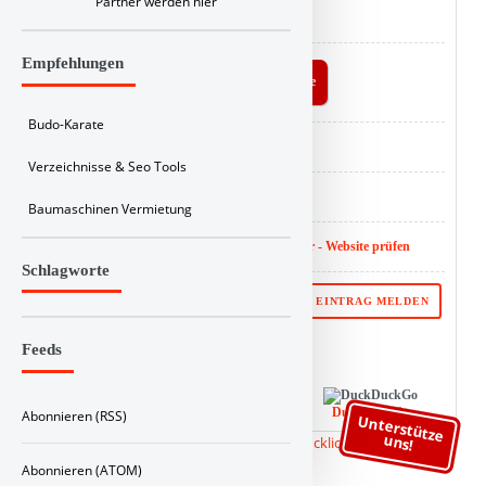
Partner werden hier
ID : 917
Empfehlungen
Buy Linkbuch a coffee
Budo-Karate
Analyse :
SEO Score
Verzeichnisse & Seo Tools
Backlink :
Checker
Baumaschinen Vermietung
Website SEO Wert :
SEO Bericht nicht verfügbar - Website prüfen
Schlagworte
⚑ PROBLEM MIT DIESEM EINTRAG MELDEN
Feeds
Ihr Link von Linkbuch bei:
Google
Bing
DuckDuckGo
Abonnieren (RSS)
Unterstütze
uns!
Abonnieren (ATOM)