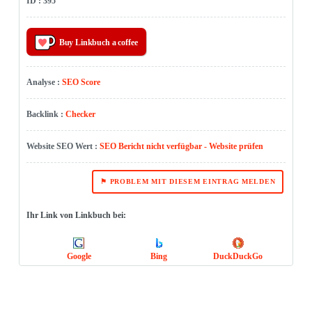
ID : 395
Buy Linkbuch a coffee
Analyse :
SEO Score
Backlink :
Checker
Website SEO Wert :
SEO Bericht nicht verfügbar - Website prüfen
⚑ PROBLEM MIT DIESEM EINTRAG MELDEN
Ihr Link von Linkbuch bei:
Google
Bing
DuckDuckGo