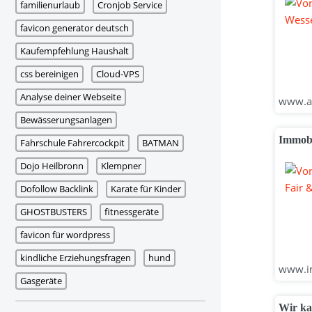
familienurlaub
Cronjob Service
favicon generator deutsch
Kaufempfehlung Haushalt
css bereinigen
Cloud-VPS
Analyse deiner Webseite
www.aw
Bewässerungsanlagen
Immobi
Fahrschule Fahrercockpit
BATMAN
Dojo Heilbronn
Klempner
Dofollow Backlink
Karate für Kinder
GHOSTBUSTERS
fitnessgeräte
favicon für wordpress
kindliche Erziehungsfragen
hund
www.im
Gasgeräte
Wir ka