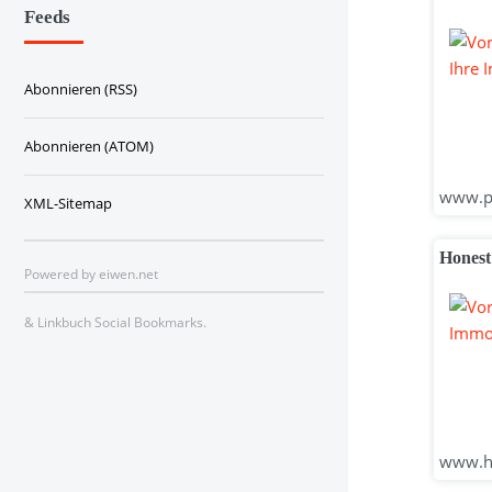
Feeds
Abonnieren (RSS)
Abonnieren (ATOM)
www.pr
XML-Sitemap
Honest
Powered by
eiwen.net
&
Linkbuch Social Bookmarks
.
www.ho