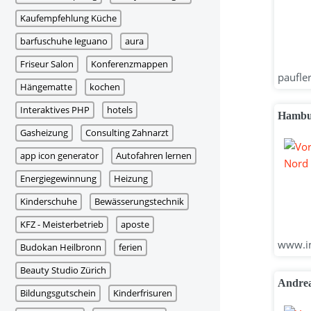
Kaufempfehlung Küche
barfuschuhe leguano
aura
Friseur Salon
Konferenzmappen
paufler
Hängematte
kochen
Interaktives PHP
hotels
Hambur
Gasheizung
Consulting Zahnarzt
app icon generator
Autofahren lernen
Energiegewinnung
Heizung
Kinderschuhe
Bewässerungstechnik
KFZ - Meisterbetrieb
aposte
www.im
Budokan Heilbronn
ferien
Beauty Studio Zürich
Andrea
Bildungsgutschein
Kinderfrisuren