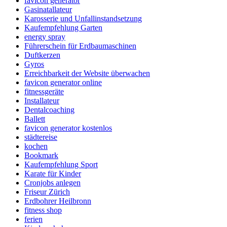
favicon generator
Gasinatallateur
Karosserie und Unfallinstandsetzung
Kaufempfehlung Garten
energy spray
Führerschein für Erdbaumaschinen
Duftkerzen
Gyros
Erreichbarkeit der Website überwachen
favicon generator online
fitnessgeräte
Installateur
Dentalcoaching
Ballett
favicon generator kostenlos
städtereise
kochen
Bookmark
Kaufempfehlung Sport
Karate für Kinder
Cronjobs anlegen
Friseur Zürich
Erdbohrer Heilbronn
fitness shop
ferien