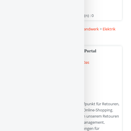
Umweltschutz zu leisten.
smarthome-concept.eu | Hits : 0 | Stimme(n) : 0
Kategorie :
Linkbuch
>
Dienstleistung und Handwerk
>
Elektrik
und Elektronik
Retoure-Kostenlos.de » Das Retouren-Portal
Retoure-Kostenlos.de » Der zentrale Anlaufpunkt für Retouren,
Rücksendungen und Retourenscheine im Online-Shopping.
Kostenlose Retouren jetzt einfach erklärt in unserem Retouren
Informations-Portal. Alles zum Retourenmanagement,
Prozesse, Rücksendeformulare und Bedigungen für