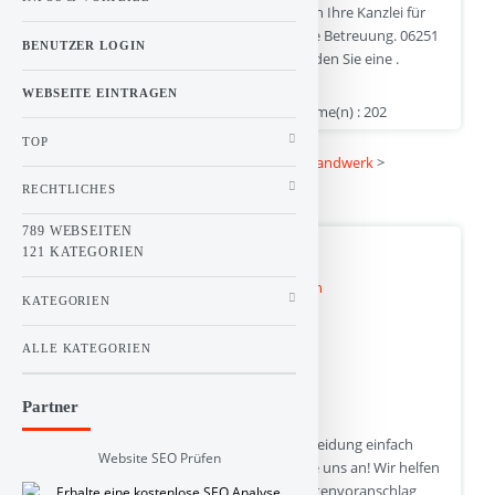
Scheidung Online Anwaltskanzlei Steinbach Ihre Kanzlei für
kurze Kommunikationswege & persönliche Betreuung. 06251
BENUTZER LOGIN
8565952 Rufen Sie unverbindlich an o. senden Sie eine .
WEBSEITE EINTRAGEN
www.advoscheidung.de | Hits : 320 | Stimme(n) : 202
TOP
Kategorie :
Linkbuch
>
Dienstleistung und Handwerk
>
Rechtsanwälte und Rechtsberatung
RECHTLICHES
789 WEBSEITEN
Online Scheidung einfach günstig
121 KATEGORIEN
KATEGORIEN
ALLE KATEGORIEN
Partner
Rechtsanwalt Reinhard Scholz - Online Scheidung einfach
Website SEO Prüfen
günstig Erstberatung kostenfrei - Rufen Sie uns an! Wir helfen
Ihnen bei Ihrer Scheidung. Jetzt Gratis-Kostenvoranschlag