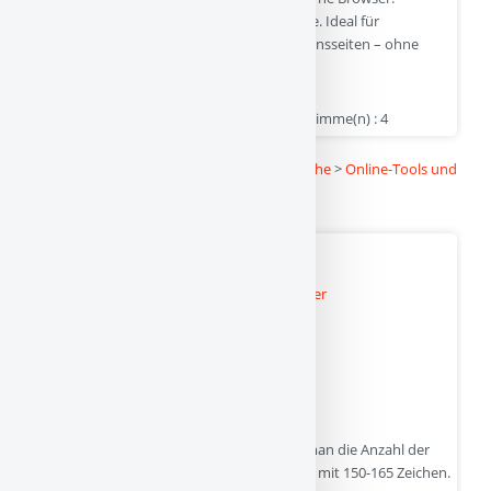
Unterstützt PNG, ICO und weitere Formate. Ideal für
WordPress, Shops, Blogs und Unternehmensseiten – ohne
Installation direkt im Browser nutzbar.
favicon-generator.eiwen.net | Hits : 14 | Stimme(n) : 4
Kategorie :
Linkbuch
>
Internet und Websuche
>
Online-Tools und
Online-Dienste
Kostenloser Zeichenzähler
Kostenloser Zeichenzähler - Oft benötigt man die Anzahl der
Zeichen eines Textes z.B. Meta-Description mit 150-165 Zeichen.