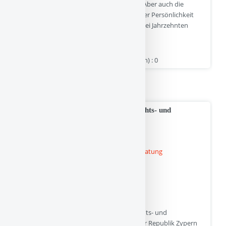
werden bei uns auf ihre Kosten kommen. Aber auch die
Menschen, die Kampfsport zur Bildung ihrer Persönlichkeit
erlernen möchten, unterrichten wir seit zwei Jahrzehnten
erfolgreich.
taekyon-remscheid.de | Hits : 1 | Stimme(n) : 0
Kategorie :
Linkbuch
>
Sport und Vereine
Zypern Limited Deutschsprachige Rechts- und
Steuerberatung in Zypern
Rechtssicher durch deutschsprachige Rechts- und
Steuerberatung in Zypern eine Firma in der Republik Zypern