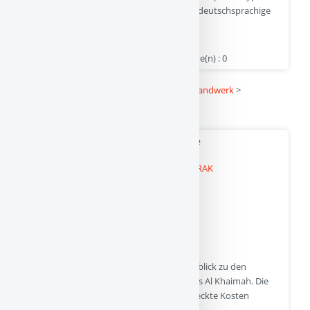
gründen, inkl. Buchhaltung, Bilanz, Testat, deutschsprachige
Beratung und ohne versteckte Kosten.
www.zypern-limited.com | Hits : 0 | Stimme(n) : 0
Kategorie :
Linkbuch
>
Dienstleistung und Handwerk
>
Rechtsanwälte und Rechtsberatung
Firmengründung Dubai RAK Offshore
Der Dubai Firma Ratgeber bietet einen berblick zu den
Vorteilen der Firmengründung Dubai in Ras Al Khaimah. Die
Firmengründung RAK ICC wird ohne versteckte Kosten
gegründet.