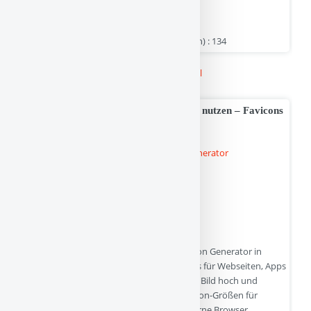
Warensendungen.
retoure-kostenlos.de | Hits : 10 | Stimme(n) : 134
Kategorie :
Linkbuch
>
Shopping und Handel
Kostenlosen Favicon Generator online nutzen – Favicons
für alle Geräte erstellen
Erstelle mit dem kostenlosen Online Favicon Generator in
wenigen Sekunden professionelle Favicons für Webseiten, Apps
und Browser. Lade einfach dein Logo oder Bild hoch und
generiere automatisch alle wichtigen Favicon-Größen für
Desktop, Android, iPhone, iPad und moderne Browser.