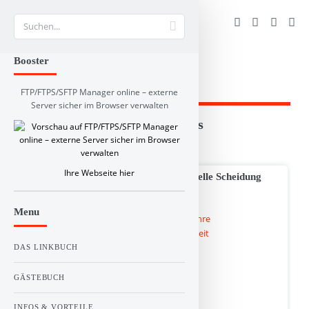
Suche
Booster
FTP/FTPS/SFTP Manager online – externe
Server sicher im Browser verwalten
Branchen und RSS-Verzeichnis
65 Resultat(e) für
scheidung kosten
Ihre Webseite hier
ADVOSCHEIDUNG de | Ihre individuelle Scheidung
Online | bundesweit
Menu
DAS LINKBUCH
GÄSTEBUCH
INFOS & VORTEILE