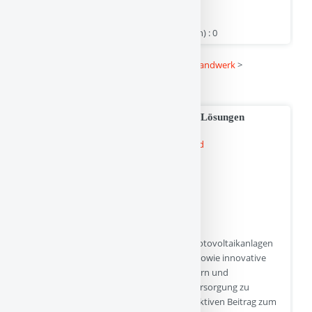
www.dubai-firma.com | Hits : 0 | Stimme(n) : 0
Kategorie :
Linkbuch
>
Dienstleistung und Handwerk
>
Rechtsanwälte und Rechtsberatung
Photovoltaikanlagen und SmartHome-Lösungen
A-Z shop concept bietet hochmoderne Photovoltaikanlagen
zur effizienten Nutzung von Solarenergie sowie innovative
SmartHome-Lösungen, die es Hausbesitzern und
Unternehmen ermöglichen, ihre Energieversorgung zu
optimieren, Kosten zu senken und einen aktiven Beitrag zum