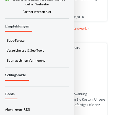
anfordern!
Partner werden hier
www.ihre-scheidung.info | Hits : 0 | Stimme(n) : 0
Empfehlungen
Kategorie :
Linkbuch
>
Dienstleistung und Handwerk
>
Rechtsanwälte und Rechtsberatung
Budo-Karate
PROLAG One Lagerverwaltungssoftware
Verzeichnisse & Seo Tools
Baumaschinen Vermietung
Schlagworte
Der schnellste Weg zur effizienten Lagerverwaltung.
Feeds
Vereinfachen Sie Lagerprozesse und senken Sie Kosten. Unsere
Warehouse Management Software bietet sofortige Effizienz
Abonnieren (RSS)
durch standardisierte Abläufe.